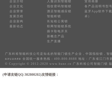
企业介绍
人脸识别智能锁
宣传画册
企业文化
指纹密码智能锁
各产品说明书型
企业荣誉
酒店智能感应锁
蓝牙App软件下
发展历程
智能柜锁
卓）
企业架构
长短租公寓锁
最新动态
联网智能锁系统
插卡取电开关
新概念产品
生产直播
广东科裕智能科技公司是知名的
智能门锁
生产企业，中国
指纹锁
，
智
ผลบอลสด
全国统一服务热线：400-800-8688 地址：广东省江
© Copyright © 2012-2020 www.hune.cn 广东科裕公司智能门
(申请友链QQ:302800202)友情链接：