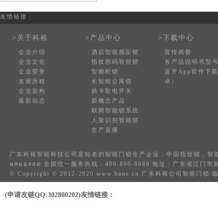
友情链接 :
>关于科裕
>产品中心
>下载中心
企业介绍
酒店智能感应锁
宣传画册
企业文化
指纹密码智能锁
各产品说明书型
企业荣誉
智能柜锁
蓝牙App软件下
发展历程
长短租公寓锁
卓）
企业架构
插卡取电开关
最新动态
新概念产品
联网智能锁系统
人脸识别智能锁
生产直播
广东科裕智能科技公司是知名的
智能门锁
生产企业，中国
指纹锁
，
智
ผลบอลสด
全国统一服务热线：400-800-8688 地址：广东省江
© Copyright © 2012-2020 www.hune.cn 广东科裕公司智能门
(申请友链QQ:302800202)友情链接：