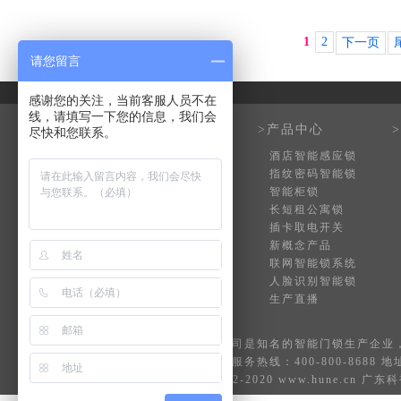
1
2
下一页
请您留言
友情链接 :
感谢您的关注，当前客服人员不在
线，请填写一下您的信息，我们会
>关于科裕
>产品中心
尽快和您联系。
企业介绍
酒店智能感应锁
企业文化
指纹密码智能锁
企业荣誉
智能柜锁
发展历程
长短租公寓锁
企业架构
插卡取电开关
最新动态
新概念产品
联网智能锁系统
人脸识别智能锁
生产直播
广东科裕智能科技公司是知名的
智能门锁
生产企业
ผลบอลสด
全国统一服务热线：400-800-868
© Copyright © 2012-2020 www.hune.