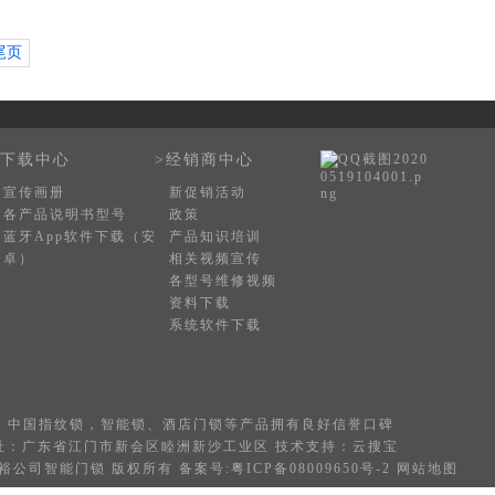
尾页
>下载中心
>经销商中心
宣传画册
新促销活动
各产品说明书型号
政策
蓝牙App软件下载（安
产品知识培训
卓）
相关视频宣传
各型号维修视频
资料下载
系统软件下载
，中国
指纹锁
，
智能锁
、酒店门锁等产品拥有良好信誉口碑
8 地址：广东省江门市新会区睦洲新沙工业区 技术支持：
云搜宝
cn 广东科裕公司智能门锁 版权所有 备案号:
粤ICP备08009650号-2
网站地图