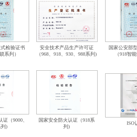
型式检验证书
安全技术产品生产许可证
国家公安部
能锁系列）
（968、918、930、988系列)
（918智
证（9000、
国家安全防火认证（918系
IS
系列)
列)