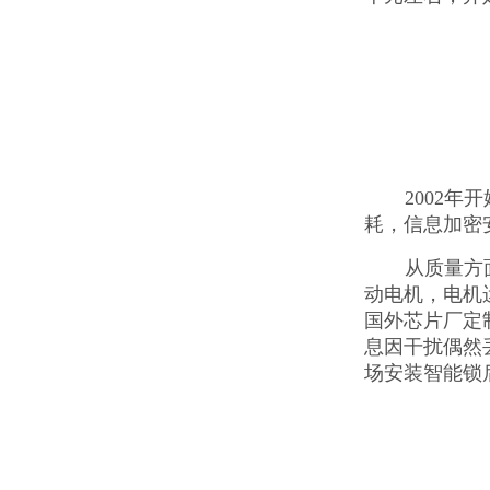
2002
耗，信息加密
从质量方
动电机，电机
国外芯片厂定
息因干扰偶然
场安装智能锁