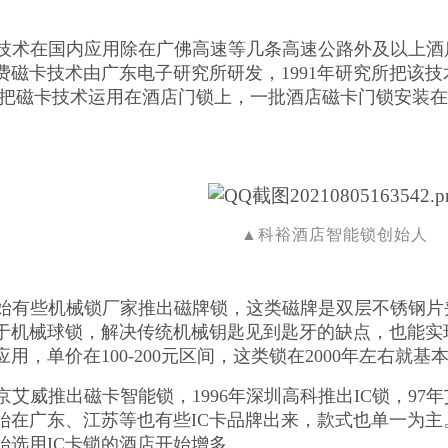
技术在国内应用除在广佛高速等几条高速公路外及以上酒
费磁卡技术由广东电子研究所研发，1991年研究所把该
 年把磁卡技术运用在酒店门锁上，一批酒店磁卡门锁安装在
。
▲科裕酒店智能锁创始人
年开始有些机械锁厂家推出磁牌锁，这类磁牌是双层不锈钢
于机械球锁，解决传统机械钥匙见到匙牙的缺点，也能实
用，单价在100-200元区间，这类锁在2000年左右就基
年北京艾威推出磁卡智能锁，1996年深圳高科推出IC锁，9
开始在广东、江苏等也有些IC卡品牌出来，款式也单一为主
始选用IC卡锁的酒店开始增多。