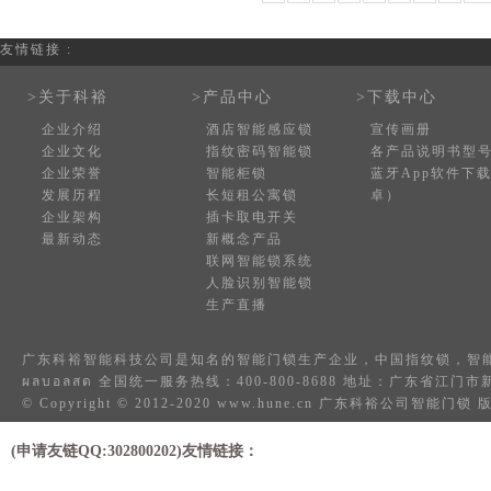
友情链接 :
>关于科裕
>产品中心
>下载中心
企业介绍
酒店智能感应锁
宣传画册
企业文化
指纹密码智能锁
各产品说明书型
企业荣誉
智能柜锁
蓝牙App软件下
发展历程
长短租公寓锁
卓）
企业架构
插卡取电开关
最新动态
新概念产品
联网智能锁系统
人脸识别智能锁
生产直播
广东科裕智能科技公司是知名的
智能门锁
生产企业，中国
指纹锁
，
智
ผลบอลสด
全国统一服务热线：400-800-8688 地址：广东省江
© Copyright © 2012-2020 www.hune.cn 广东科裕公司智能门
(申请友链QQ:302800202)友情链接：